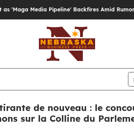
ipeline' Backfires Amid Rumors Trump Will cut 
tirante de nouveau : le conc
ns sur la Colline du Parleme