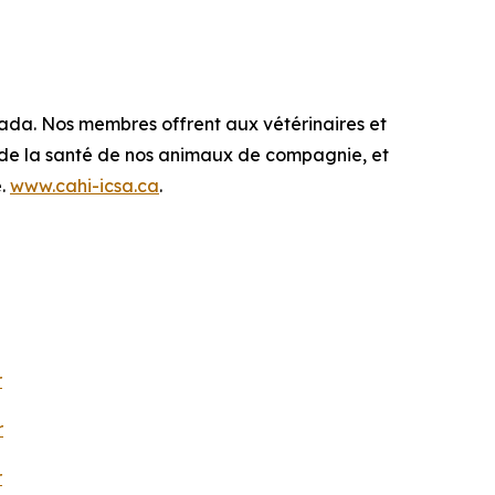
nada. Nos membres offrent aux vétérinaires et
n de la santé de nos animaux de compagnie, et
é.
www.cahi-icsa.ca
.
r
r
r