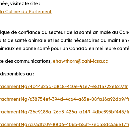
e, visitez le site :
la Colline du Parlement
tifique de confiance du secteur de la santé animale au Ca
its de santé animale et les outils nécessaires au maintie
 animaux en bonne santé pour un Canada en meilleure sant
ice des communications,
ehawthorn@cahi-icsa.ca
isponibles au :
tachmentNg/4c44325d-a818-410e-91e7-e8ff3722e627/fr
tachmentNg/638754ef-394d-4c64-a65e-08fa16a92db9/f
tachmentNg/26e9183a-26d3-426a-a149-4dbc395bf445/f
tachmentNg/a73dfc09-8806-406b-b83f-7ea58dc536e1/f