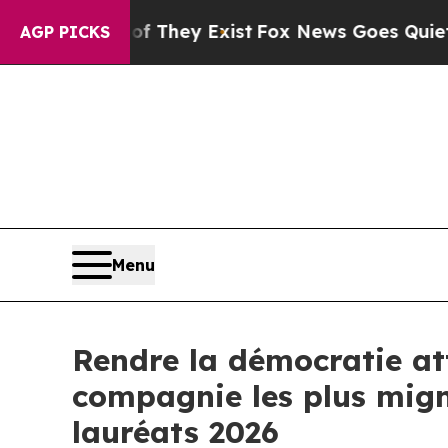
They Exist
Fox News Goes Quiet as 'Maga Media P
AGP PICKS
Menu
Rendre la démocratie at
compagnie les plus migno
lauréats 2026