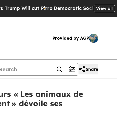
Pirro
Democratic Socialists of America Propose 
View all
Provided by AGP
Share
ours « Les animaux de
nt » dévoile ses