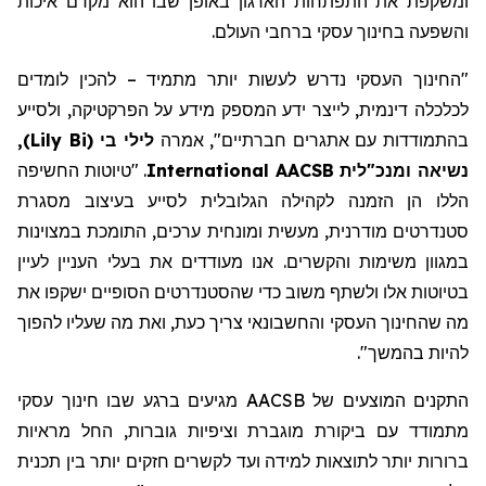
ומשקפת את התפתחות הארגון באופן שבו הוא מקדם איכות
והשפעה בחינוך עסקי ברחבי העולם.
"החינוך העסקי
נדרש
לעשות יותר
מתמיד
– להכין לומדים
לכלכלה דינמית, לייצר ידע
המספק מידע על הפרקטיקה
,
ולסייע
בהתמודדות עם אתגרים חברתיים
"
,
אמרה
לילי בי
(
Lily Bi
)
,
נשיאה ומנכ"לית AACSB
International
. "טיוטות החשיפה
הללו הן הזמנה לקהילה הגלובלית לסייע בעיצוב מסגרת
סטנדרטים מודרנית, מעשית ומונחית ערכים, התומכת במצוינות
במגוון משימות והקשרים. אנו מעודדים את בעלי העניין לעיין
בטיוטות אלו ולשתף משוב כדי שהסטנדרטים הסופיים ישקפו את
מה
שהחינוך העסקי והחשבונאי
צריך כעת,
ואת מה שעליו להפוך
להיות בהמשך
".
התקנים המוצעים של AACSB מגיעים ברגע שבו חינוך עסקי
מתמודד עם ביקורת מוגברת וציפיות
גוברות
, החל מראיות
ברורות יותר לתוצאות למידה ועד
לקשרים
חזקים יותר בין תכנית