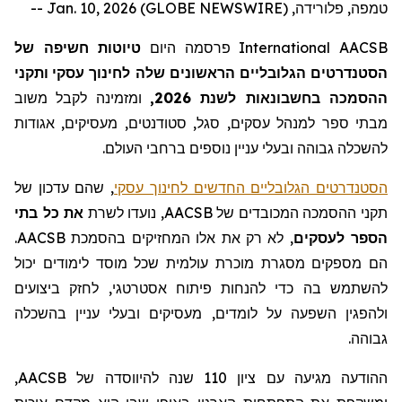
טמפה, פלורידה, Jan. 10, 2026 (GLOBE NEWSWIRE) --
AACSB
International
פרסמה היום
טיוטות חשיפה של
הסטנדרטים
הגלובליים הראשונים
שלה
לחינוך עסקי
ותקני
ההסמכה
ב
חשבונאות לשנת 2026,
ומזמינה לקבל
משוב
מבתי ספר
למנהל עסקים
, סגל, סטודנטים, מעסיקים, אגודות
לה
שכלה גבוהה ובעלי עניין נוספים ברחבי העולם.
הסטנדרטים הגלובליים החדשים לחינוך עסקי
, שהם עדכון של
תקני ההסמכה המכובדים של
AACSB
, נועדו לשרת
את כל בתי
הספר לעסקים
, לא רק את אלו המחזיקים בהסמכת
AACSB
.
הם מספקים מסגרת מוכרת עולמית שכל מוסד לימודים יכול
להשתמש בה כדי להנחות פיתוח אסטרטגי, לחזק ביצועים
ולהפגין
השפעה על לומדים, מעסיקים ובעלי עניין בהשכלה
גבוהה.
ההודעה מגיעה עם ציון 110 שנה להיווסד
ה
של
AACSB
,