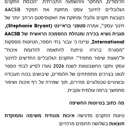
הלימודים, המחקר וההשפעה החברתית. "הכנסת התקנים
הגלובליים לחינוך עסקי מחזקת את תפקיד AACSB
כקובע
ת
תקנים גלובלי ומחזקת את
האקוסיסטם
הרחב יותר של
חינוך עסקי"
,
אמרה
סטפני
בראיינט
(
Stephanie Bryant
)
,
סגנית נשיא בכירה ו
מנהלת
ההסמכה הראשית של AACSB
International
, וציינה כי עבור בתי הספר, הטיוטות מספקות
"מסגרת ברורה
וניתנת להתאמה להדגמת איכות
"
ול"האצת
שיפור מתמיד"
.
התקנים הגלובליים החדשים לחינוך
עסקי ותקני החשבונאות לשנת 2026 נועדו לסייע לבתי הספר
לנווט בצרכים
מתפתחים
של הלומדים,
שיבושים
בכוח העבודה
ובשינויים טכנולוגיים מהירים, תוך שמירה על רף איכות ושיפור
מתמשך ברמה עולמית עקבית.
מה
כתוב
בטיוטות החשיפה
טיוטת התקנים מדגישה
איכות מונחית משימה וממוקדת
תוצאות
בשלושה תחומים מרכזיים: