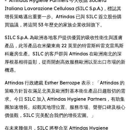
- Attindas Hygiene Partners 今天收購 Società
Italiana Lavorazione Cellulosa (SILC S.p.A.)，標誌其
增長策略邁出重要一步。Attindas 已與 SILC 簽立股份購
買協議，將這間 53 年歷史的家族企業收歸旗下。
SILC S.p.A. 為歐洲各地客戶提供優質的吸收性衛生與護膚
產品，此等產品在米蘭東南 22 英里的特雷斯科雷克雷馬斯
科廠房生產。SILC 的客戶群與 Attindas 在歐洲南北的深
厚根基相得益彰，從而開創高效服務歐洲以至出口市場的新
機遇。
Attindas 行政總裁 Esther Berrozpe 表示：「Attindas 的
策略方針旨在滿足北美及歐洲對基本衛生產品日趨殷切的需
求。今日 SILC 加入 Attindas Hygiene Partners，有助集
團加速增長。綜觀其地理位置、服務市場、聲譽口碑及核心
價值觀，SILC 完美配合我們的增長宏圖。」
在未來幾個月，SILC 將整合至 Attindas Hygiene